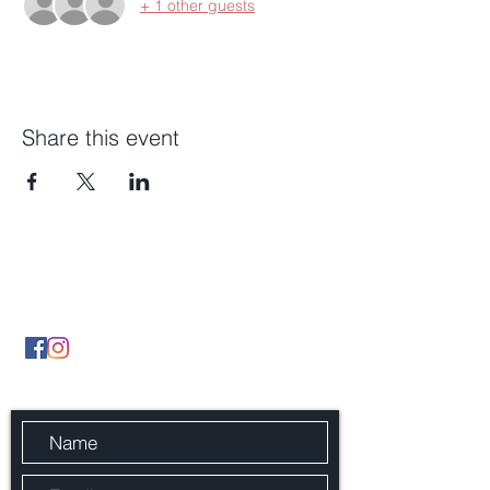
+ 1 other guests
Share this event
Contact Us
By Phone
(902) 489 5427
By Email infonsgca@gmail.com